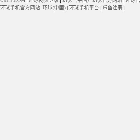
U8TY.COM
|
环球网页登录
|
幻影（中国）幻影官方网站
|
环球官
环球手机官方网站_环球(中国)
|
环球手机平台
|
乐鱼注册
|