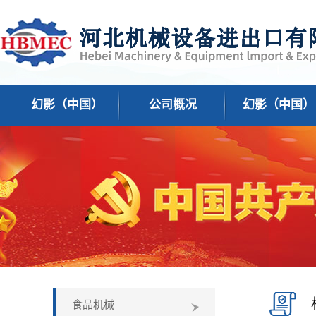
幻影（中国）
公司概况
幻影（中国）
食品机械