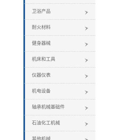
卫浴产品
耐火材料
健身器械
机床和工具
仪器仪表
机电设备
轴承机械基础件
石油化工机械
其他机械