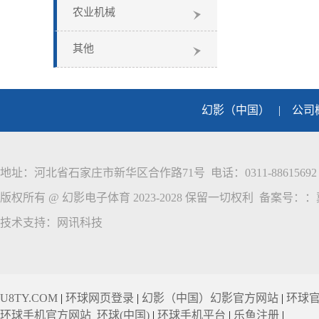
农业机械
其他
幻影（中国）
|
公司
地址：河北省石家庄市新华区合作路71号 电话：0311-88615692 传真：03
版权所有 @ 幻影电子体育 2023-2028 保留一切权利 备案号：：
技术支持：
网讯科技
U8TY.COM
|
环球网页登录
|
幻影（中国）幻影官方网站
|
环球官
环球手机官方网站_环球(中国)
|
环球手机平台
|
乐鱼注册
|