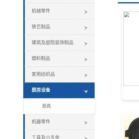
机械零件
铁艺制品
建筑及庭院装饰制品
塑料制品
家用纺织品
厨房设备
厨具
机器零件
工具及小五金