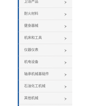
卫浴产品
耐火材料
健身器械
机床和工具
仪器仪表
机电设备
轴承机械基础件
石油化工机械
其他机械