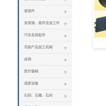
紧固件
各类铸、锻件及加工件
汽车及其配件
农副产品加工机械
丝网
医疗器械
成套设备
石刻、石雕、石材